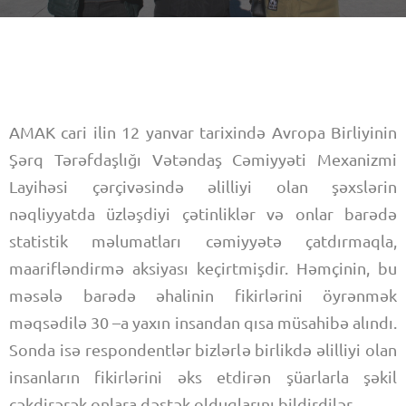
AMAK cari ilin 12 yanvar tarixində Avropa Birliyinin
Şərq Tərəfdaşlığı Vətəndaş Cəmiyyəti Mexanizmi
Layihəsi çərçivəsində əlilliyi olan şəxslərin
nəqliyyatda üzləşdiyi çətinliklər və onlar barədə
statistik məlumatları cəmiyyətə çatdırmaqla,
maarifləndirmə aksiyası keçirtmişdir. Həmçinin, bu
məsələ barədə əhalinin fikirlərini öyrənmək
məqsədilə 30 –a yaxın insandan qısa müsahibə alındı.
Sonda isə respondentlər bizlərlə birlikdə əlilliyi olan
insanların fikirlərini əks etdirən şüarlarla şəkil
çəkdirərək onlara dəstək olduqlarını bildirdilər.