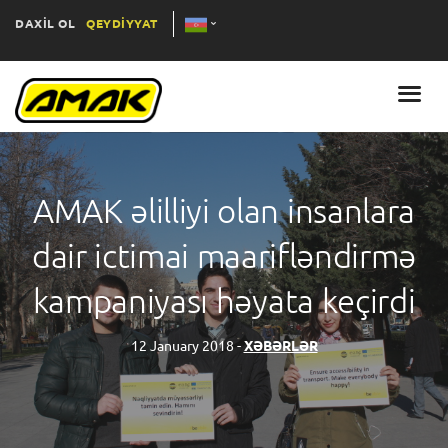
DAXİL OL
QEYDİYYAT
AMAK əlilliyi olan insanlara
dair ictimai maarifləndirmə
kampaniyası həyata keçirdi
12 January 2018 -
XƏBƏRLƏR