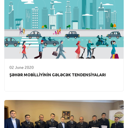
02 June 2020
ŞƏHƏR MOBİLLİYİNİN GƏLƏCƏK TENDENSİYALARI