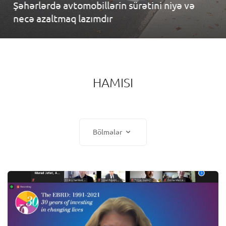
ni niyə və
cənab Sticchi Damiani Azərbayca
etmişdir.
HAMISI
Bölmələr