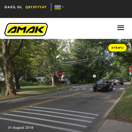
DAXİL OL
QEYDİYYAT
ƏTRAFLI
27 June 2018
İtaliyanın Avtomobil Klubunun (A