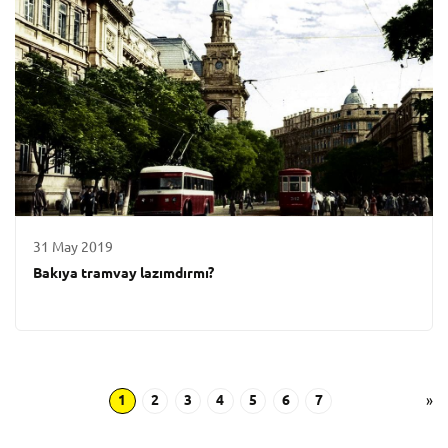
31 May 2019
Bakıya tramvay lazımdırmı?
1
2
3
4
5
6
7
»