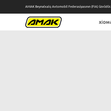
AMAK Beynəlxalq Avtomobil Federasiyasının (FIA) üzvüdür.
XİDM
Xİ
B