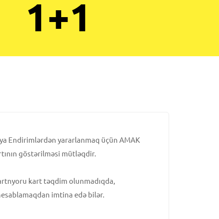
1+1
 ya Endirimlərdən yararlanmaq üçün AMAK
rtının göstərilməsi mütləqdir.
rtnyoru kart təqdim olunmadıqda,
hesablamaqdan imtina edə bilər.