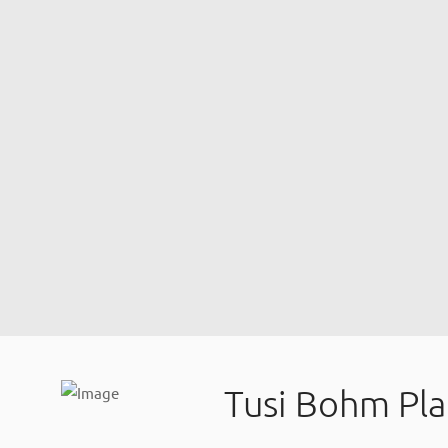
Tusi Bohm Pl