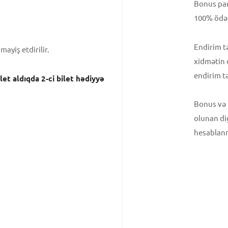
Bonus par
100% ödəm
Endirim t
mayiş etdirilir.
xidmətin 
endirim t
et aldıqda 2-ci bilet hədiyyə
Bonus və 
olunan dig
hesablan