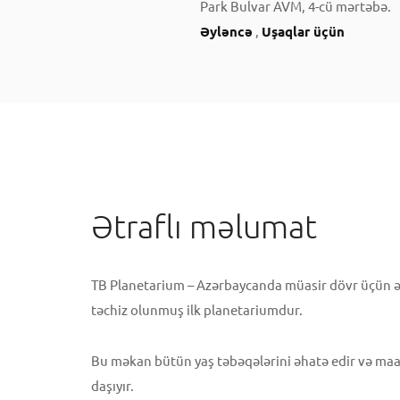
Park Bulvar AVM, 4-cü mərtəbə.
Əyləncə
,
Uşaqlar üçün
Ətraflı məlumat
TB Planetarium – Azərbaycanda müasir dövr üçün ən
təchiz olunmuş ilk planetariumdur.
Bu məkan bütün yaş təbəqələrini əhatə edir və maa
daşıyır.