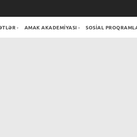
ƏTLƏR
AMAK AKADEMİYASI
SOSİAL PROQRAML
DMƏTLƏR
Hamısı
ONUS+
PARTNYORLAR
Könüllülük
MAĞAZA
Təlimlər