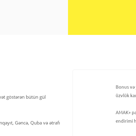
Bonus və
üzvlük ka
yət göstərən bütün gül
AMAK+ pa
endirimi 
umqayıt, Gəncə, Quba və ətrafı