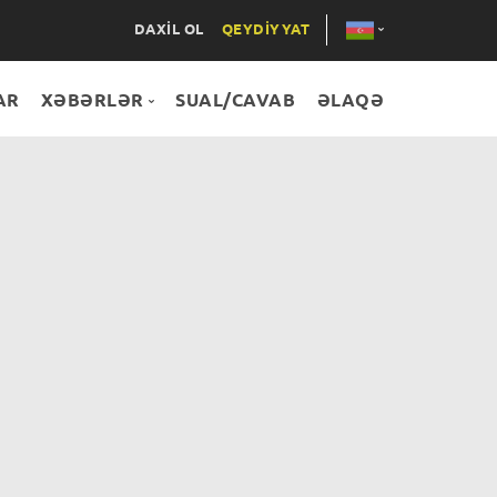
DAXİL OL
QEYDİYYAT
AR
XƏBƏRLƏR
SUAL/CAVAB
ƏLAQƏ
ENG
RUS
Hamısı
XƏBƏRLƏR
LAYİHƏLƏR
TƏDBİRLƏR
MƏQALƏLƏR