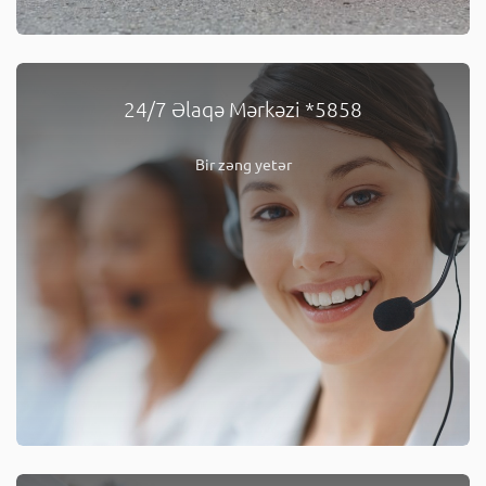
24/7 Əlaqə Mərkəzi *5858
Bir zəng yetər