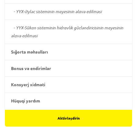
-
YYX-Əyləc sisteminin mayesinin əlavə edilməsi
-
YYX-Sükan sisteminin hidravlik gücləndiricisinin mayesinin
əlavə edilməsi
Sığorta məhsulları
Bonus və endirimlər
Konsyerj xidməti
Hüquqi yardım
Aktivləşdirin