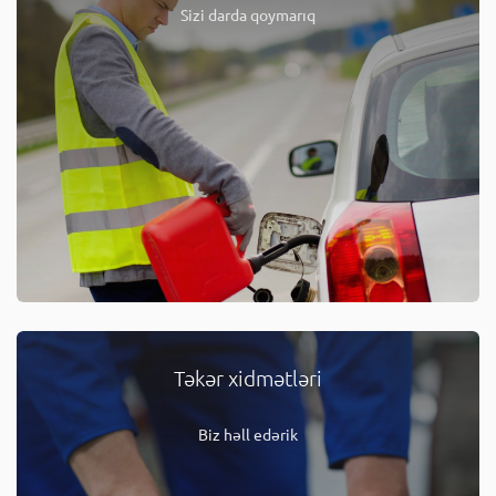
Sizi darda qoymarıq
Təkər xidmətləri
Biz həll edərik