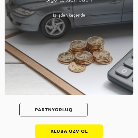
İş-işdən keçəndə
PARTNYORLUQ
KLUBA ÜZV OL