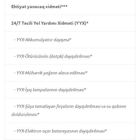
Ehtiyat yanacaq xidməti***
24/7 Təcili Yol Yardımı Xidməti (YYX)*
-
YYX-Akkumulyator dəyişmə*
-
YYX-Ötürücünün (datçik) dəyişdirilməsi*
-
YYX-Mühərrik yağının əlavə edilməsi*
-
YYX-İşıq lampalarının dəyişdirilməsi*
-
YYX-Şüşə təmizləyən fırçaların dəyişdirilməsi və su qabının
doldurulması*
-
YYX-Elektron açar batareyasının dəyişdirilməsi*