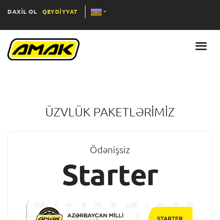
DAXİL OL
QEYDİYYAT
ÜZVLÜK PAKETLƏRİMİZ
Ödənişsiz
Starter