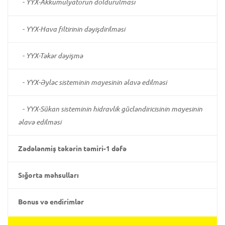
-
YYX-Akkumulyatorun doldurulması
-
YYX-Hava filtirinin dəyişdirilməsi
-
YYX-Təkər dəyişmə
-
YYX-Əyləc sisteminin mayesinin əlavə edilməsi
-
YYX-Sükan sisteminin hidravlik gücləndiricisinin mayesinin
əlavə edilməsi
Zədələnmiş təkərin təmiri-1 dəfə
Sığorta məhsulları
Bonus və endirimlər