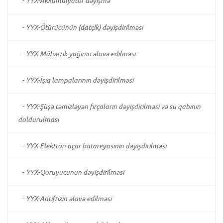
-
YYX-Akkumulyator dəyişmə
-
YYX-Ötürücünün (datçik) dəyişdirilməsi
-
YYX-Mühərrik yağının əlavə edilməsi
-
YYX-İşıq lampalarının dəyişdirilməsi
-
YYX-Şüşə təmizləyən fırçaların dəyişdirilməsi və su qabının
doldurulması
-
YYX-Elektron açar batareyasının dəyişdirilməsi
-
YYX-Qoruyucunun dəyişdirilməsi
-
YYX-Antifrizin əlavə edilməsi