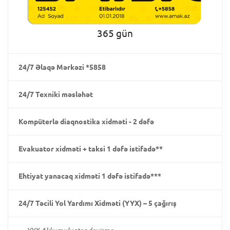
365 gün
24/7 Əlaqə Mərkəzi *5858
24/7 Texniki məsləhət
Kompüterlə diaqnostika xidməti - 2 dəfə
Evakuator xidməti + taksi 1 dəfə istifadə**
Ehtiyat yanacaq xidməti 1 dəfə istifadə***
24/7 Təcili Yol Yardımı Xidməti (YYX) – 5 çağırış