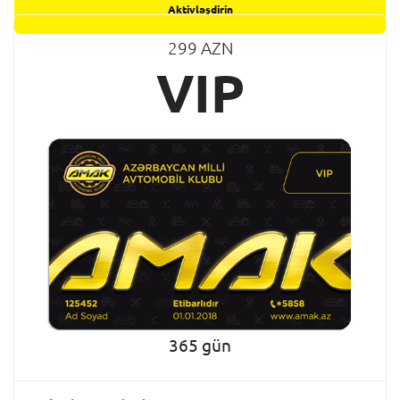
Aktivləşdirin
299 AZN
VIP
365 gün