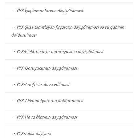
-
YYX-İşıq lampalarının dəyişdirilməsi
-
YYX-Şüşə təmizləyən fırçaların dəyişdirilməsi və su qabının
doldurulması
-
YYX-Elektron açar batareyasının dəyişdirilməsi
-
YYX-Qoruyucunun dəyişdirilməsi
-
YYX-Antifrizin əlavə edilməsi
-
YYX-Akkumulyatorun doldurulması
-
YYX-Hava filtirinin dəyişdirilməsi
-
YYX-Təkər dəyişmə