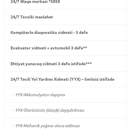
24/7 Əlaqə mərkəzi *5858
24/7 Texniki məsləhət
Kompüterlə diaqnostika xidməti - 3 dəfə
Evakuator xidməti + avtomobil 3 dəfə**
Ehtiyat yanacaq xidməti 3 dəfə istifadə***
24/7 Təcili Yol Yardımı Xidməti (YYX) – limitsiz istifadə
-
YYX-Akkumulyator dəyişmə
-
YYX-Ötürücünün (datçik) dəyişdirilməsi
-
YYX-Mühərrik yağının əlavə edilməsi