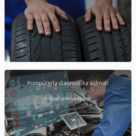
Kompüterlə diaqnostika xidməti
Ehtiyat igidin yaraşığıdır