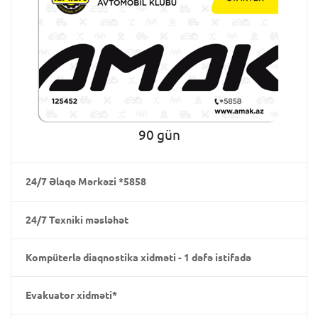
90 gün
24/7 Əlaqə Mərkəzi *5858
24/7 Texniki məsləhət
Kompüterlə diaqnostika xidməti - 1 dəfə istifadə
Evakuator xidməti*