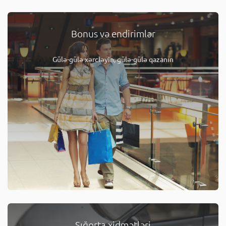
Bonus və endirimlər
Gülə-gülə xərcləyin, gülə-gülə qazanın
Sığorta xidmətləri