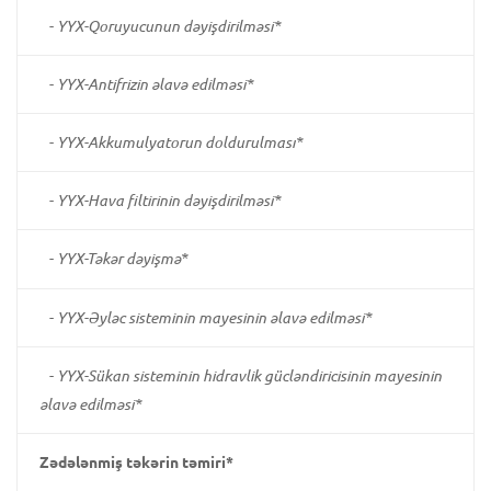
-
YYX-Qoruyucunun dəyişdirilməsi*
-
YYX-Antifrizin əlavə edilməsi*
-
YYX-Akkumulyatorun doldurulması*
-
YYX-Hava filtirinin dəyişdirilməsi*
-
YYX-Təkər dəyişmə*
-
YYX-Əyləc sisteminin mayesinin əlavə edilməsi*
-
YYX-Sükan sisteminin hidravlik gücləndiricisinin mayesinin
əlavə edilməsi*
Zədələnmiş təkərin təmiri*