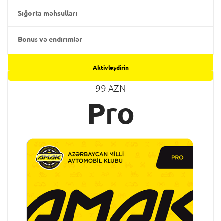
Sığorta məhsulları
Bonus və endirimlər
Aktivləşdirin
99 AZN
Pro