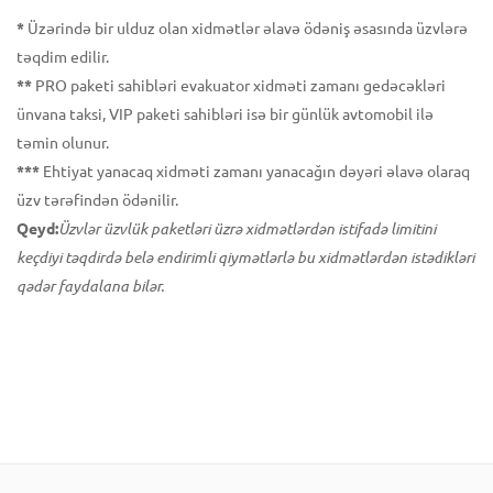
*
Üzərində bir ulduz olan xidmətlər əlavə ödəniş əsasında üzvlərə
təqdim edilir.
**
PRO paketi sahibləri evakuator xidməti zamanı gedəcəkləri
ünvana taksi, VIP paketi sahibləri isə bir günlük avtomobil ilə
təmin olunur.
***
Ehtiyat yanacaq xidməti zamanı yanacağın dəyəri əlavə olaraq
üzv tərəfindən ödənilir.
Qeyd:
Üzvlər üzvlük paketləri üzrə xidmətlərdən istifadə limitini
keçdiyi təqdirdə belə endirimli qiymətlərlə bu xidmətlərdən istədikləri
qədər faydalana bilər.