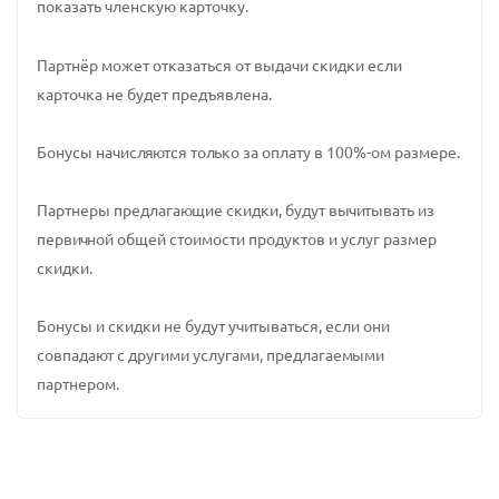
показать членскую карточку.
Партнёр может отказаться от выдачи скидки если
карточка не будет предъявлена.
Бонусы начисляются только за оплату в 100%-ом размере.
Партнеры предлагающие скидки, будут вычитывать из
первичной общей стоимости продуктов и услуг размер
скидки.
Бонусы и скидки не будут учитываться, если они
совпадают с другими услугами, предлагаемыми
партнером.