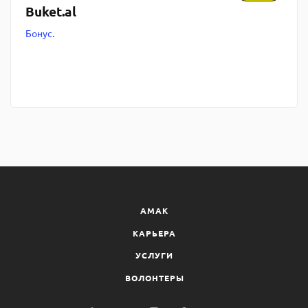
Buket.al
Бонус.
AMAK
КАРЬЕРА
УСЛУГИ
ВОЛОНТЕРЫ