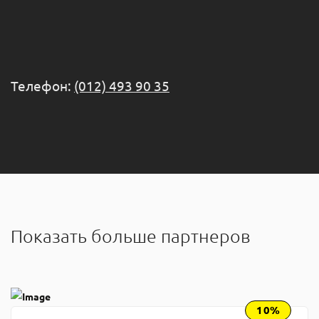
Телефон:
(012) 493 90 35
Показать больше партнеров
10%