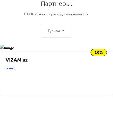
Партнёры.
С БОНУС+ ваши расходы уменьшаются.
Туризм
20%
VIZAM.az
Бонус.