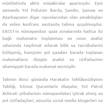
müddətində aktiv müzakirələr aparmışdır. Eyni
zamanda Yol Polisinin Bərdə, Şəmkir, Şamaxı və
Azərbaycanın digər rayonlarından olan əməkdaşları
da video konfrans vasitəsilə təlimə qoşulmuşdur.
EASST-in nümayəndəsi qəza zonalarında hadisə ilə
bağlı məlumatın toplanması və onun analizi
sahəsində təqdimat edərək bilik və təcrübələrini
bölüşmüş, həmçinin yol qəzaları barədə toplanan
məlumatların düzgün analizi və istifadəsinin
əhəmiyyəti barədə məlumat vermişdir.
Təlimin ikinci günündə Hərəkətin Təhlükəsizliyinin
Təbliği, İctimai Qurumlarla Əlaqələr, Yol Patrul
Xidməti şöbələrinin nümayəndələri iştirak etmiş və
yol istifadəçiləri, xüsusilə sosial media blogerləri və