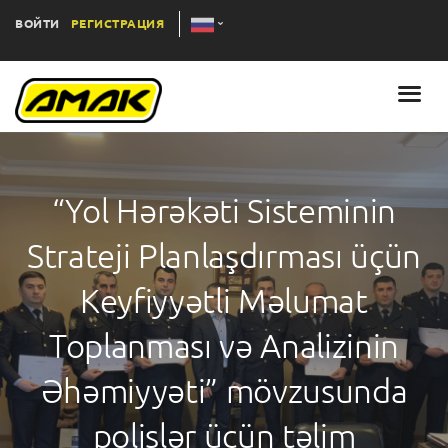
ВОЙТИ
РЕГИСТРАЦИЯ
“Yol Hərəkəti Sisteminin
Strateji Planlaşdırması üçün
Keyfiyyətli Məlumat
Toplanması və Analizinin
Əhəmiyyəti” mövzusunda
polislər üçün təlim