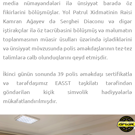
media nümayəndələri ilə ünsiyyət barədə öz
fikirlərini bölüşmüşlər. Yol Patrul Xidmətinin Rəisi
Kamran Ağayev də Serghei Diaconu və digər
iştirakçılar ilə öz təcrübəsini bölüşmüş və məlumatın
toplanmasının müasir üsulları üzərində işlədiklərini
və ünsiyyət mövzusunda polis əməkdaşlarının tez-tez
təlimlərə cəlb olunduqlarını qeyd etmişdir.
İkinci günün sonunda 39 polis əməkdaşı sertifikatla
və tərəfdaşımız EASST təşkilatı tərəfindən
göndərilən kiçik simvolik hədiyyələrlə
mükafatlandırılmışdır.