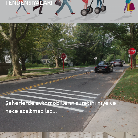
TENDENSİYALARI
Şəhərlərdə avtomobillərin sürətini niyə və
necə azaltmaq laz...