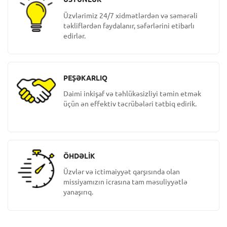
Üzvlərimiz 24/7 xidmətlərdən və səmərəli
təkliflərdən faydalanır, səfərlərini etibarlı
edirlər.
PEŞƏKARLIQ
Daimi inkişaf və təhlükəsizliyi təmin etmək
üçün ən effektiv təcrübələri tətbiq edirik.
ÖHDƏLİK
Üzvlər və ictimaiyyət qarşısında olan
missiyamızın icrasına tam məsuliyyətlə
yanaşırıq.