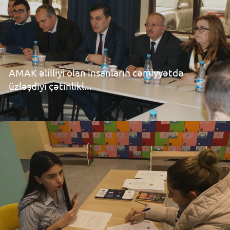
AMAK əlilliyi olan insanların cəmiyyətdə
üzləşdiyi çətinlikl...