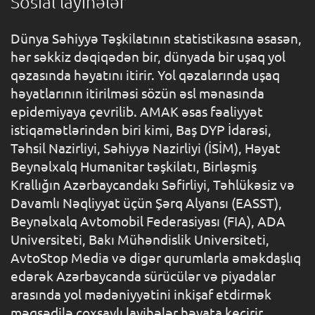
Sosial layihələr
Dünya Səhiyyə Təşkilatının statistikasına əsasən,
hər səkkiz dəqiqədən bir, dünyada bir uşaq yol
qəzasında həyatını itirir. Yol qəzalarında uşaq
həyatlarının itirilməsi sözün əsl mənasında
epidemiyaya çevrilib. AMAK əsas fəaliyyət
istiqamətlərindən biri kimi, Baş DYP İdarəsi,
Təhsil Nazirliyi, Səhiyyə Nazirliyi (İSİM), Həyat
Beynəlxalq Humanitar təşkilatı, Birləşmiş
Krallığın Azərbaycandakı Səfirliyi, Təhlükəsiz və
Davamlı Nəqliyyat üçün Şərq Alyansı (EASST),
Beynəlxalq Avtomobil Federasiyası (FIA), ADA
Universiteti, Bakı Mühəndislik Universiteti,
AvtoStop Media və digər qurumlarla əməkdaşlıq
edərək Azərbaycanda sürücülər və piyadalar
arasında yol mədəniyyətini inkişaf etdirmək
məqsədilə çoxsaylı layihələr həyata keçirir.