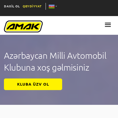
DAXİL OL
QEYDİYYAT
Azərbaycan Milli Avtomobil
Klubuna xoş gəlmisiniz
KLUBA ÜZV OL