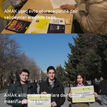
AMAK uşaq avto oturacaqlarına dair
valideynlər arasında tədq...
AMAK əlilliyi olan insanlara dair ictimai
maarifləndirmə kam...