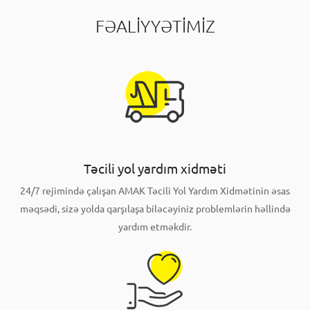
FƏALİYYƏTİMİZ
Təcili yol yardım xidməti
24/7 rejimində çalışan AMAK Təcili Yol Yardım Xidmətinin əsas
məqsədi, sizə yolda qarşılaşa biləcəyiniz problemlərin həllində
yardım etməkdir.