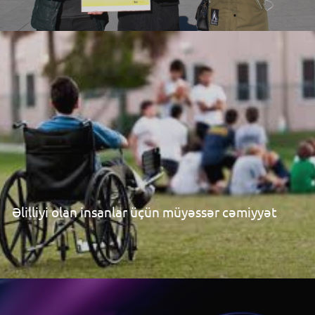
Əlilliyi olan insanlar üçün müyəssər cəmiyyət