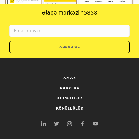
Əlaqə mərkəzi *5858
ABUNƏ OL
AMAK
KARYERA
XIDMƏTLƏR
KÖNÜLLÜLÜK