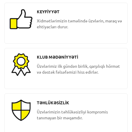
KEYFİYYƏT
Xidmətlərimizin təməlində üzvlərin, maraq və
ehtiyacları durur.
KLUB MƏDƏNİYYƏTİ
Üzvlərimiz ilk gündən birlik, qarşılıqlı hörmət
və dəstək fəlsəfəmizi hiss edirlər.
TƏHLÜKƏSİZLİK
Üzvlərimizin təhlükəsizliyi kompromis
tanımayan bir məqamdır.