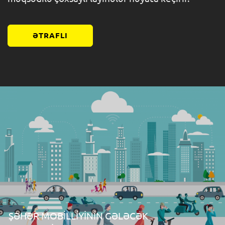
ƏTRAFLI
ŞƏHƏR MOBİLLİYİNİN GƏLƏCƏK