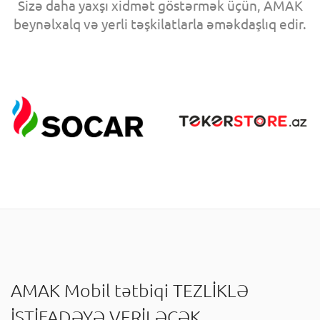
Sizə daha yaxşı xidmət göstərmək üçün, AMAK
beynəlxalq və yerli təşkilatlarla əməkdaşlıq edir.
AMAK Mobil tətbiqi TEZLİKLƏ
İSTİFADƏYƏ VERİLƏCƏK