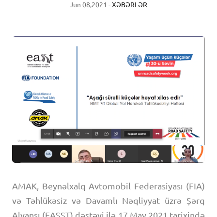
Jun 08,2021 -
XƏBƏRLƏR
AMAK, Beynəlxalq Avtomobil Federasiyası (FIA)
və Təhlükəsiz və Davamlı Nəqliyyat üzrə Şərq
Alyansı (EASST) dəstəyi ilə 17 May 2021 tarixində