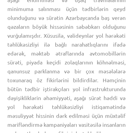
aşağı endirilməsi və uşaq travmalarının
minimuma salınması üçün tədbirlərin qeyd
olunduğunu və sürətin Azərbaycanda baş verən
qəzaların böyük hissəsinin səbəbkarı olduğunu
vurğulamışdır. Xüsusilə, valideynlər yol hərəkəti
təhlükəsizliyi ilə bağlı narahatlıqlarını ifadə
edərək, məktəb ətraflarında avtomobillərin
sürəti, piyada keçidi zolaqlarının köhnəlməsi,
qanunsuz parklanma və bir çox məsələlərə
toxunaraq öz fikirlərini bildirdilər. Həmçinin
bütün tədbir iştirakçıları yol infrastrukturunda
dəyişikliklərin əhəmiyyəti, aşağı sürət həddi və
yol hərəkəti təhlükəsizliyi istiqamətində
məsuliyyət hissinin dərk edilməsi üçün müxtəlif
marifləndirmə kampaniyaları vasitəsilə insanların