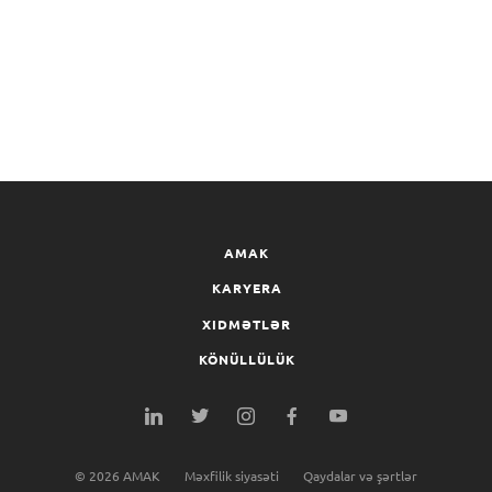
AMAK
KARYERA
XIDMƏTLƏR
KÖNÜLLÜLÜK
©
2026
AMAK
Məxfilik siyasəti
Qaydalar və şərtlər