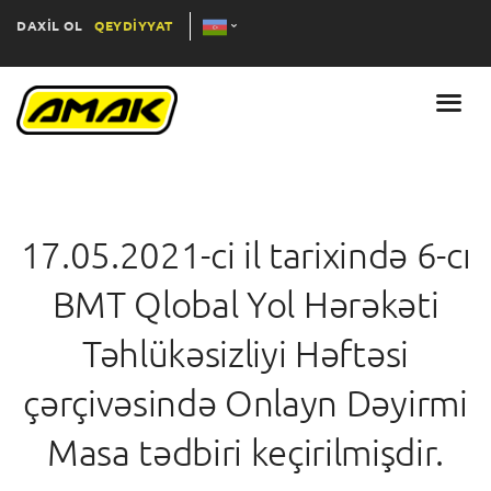
DAXİL OL
QEYDİYYAT
17.05.2021-ci il tarixində 6-cı
BMT Qlobal Yol Hərəkəti
Təhlükəsizliyi Həftəsi
çərçivəsində Onlayn Dəyirmi
Masa tədbiri keçirilmişdir.