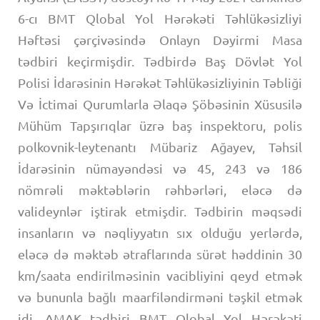
6-cı BMT Qlobal Yol Hərəkəti Təhlükəsizliyi
Həftəsi çərçivəsində Onlayn Dəyirmi Masa
tədbiri keçirmişdir. Tədbirdə Baş Dövlət Yol
Polisi İdarəsinin Hərəkət Təhlükəsizliyinin Təbliği
Və İctimai Qurumlarla Əlaqə Şöbəsinin Xüsusilə
Mühüm Tapşırıqlar üzrə baş inspektoru, polis
polkovnik-leytenantı Mübariz Ağayev, Təhsil
İdarəsinin nümayəndəsi və 45, 243 və 186
nömrəli məktəblərin rəhbərləri, eləcə də
valideynlər iştirak etmişdir. Tədbirin məqsədi
insanların və nəqliyyatın sıx olduğu yerlərdə,
eləcə də məktəb ətraflarında sürət həddinin 30
km/saata endirilməsinin vacibliyini qeyd etmək
və bununla bağlı maarfiləndirməni təşkil etmək
idi. AMAK tədbiri BMT Qlobal Yol Hərəkəti