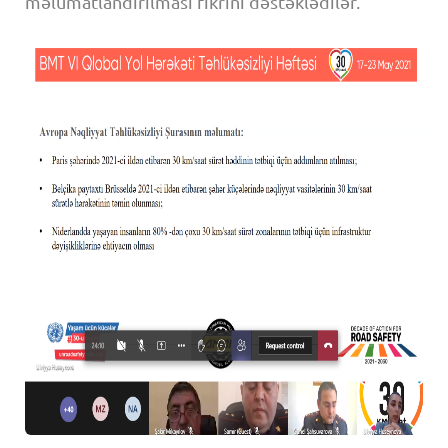
məlumatlandırılması fikrini dəstəklədilər.