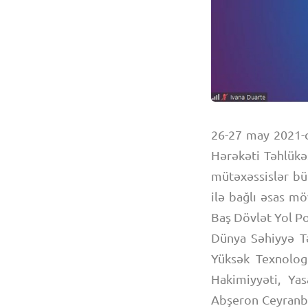
26-27 may 2021-c
Hərəkəti Təhlükə
mütəxəssislər büt
ilə bağlı əsas mö
Baş Dövlət Yol Po
Dünya Səhiyyə Tə
Yüksək Texnologi
Hakimiyyəti, Yas
Abşeron Ceyranba