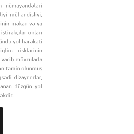
n nümayəndələri
iyi mühəndisliyi,
ərinin məkan və ya
ştirakçılar onları
nündə yol hərəkəti
iqlim risklərinin
 vacib mövzularla
dən təmin olunmuş
sədi dizaynerlər,
lanan düzgün yol
əkdir.