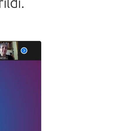
ildi.