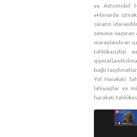
və Avtomobil N
vebinarda iştira
sürətin idarəedil
zamana nəzərən ay
maraqlandıran sua
təhlükəsizliyi a
qiymətləndirilmə
bağlı təqdimatla
Yol Hərəkəti Təh
lahiyəçilər və 
hərəkəti təhlükəs