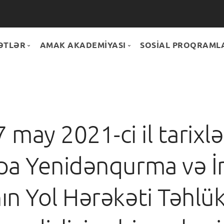
ƏTLƏR
AMAK AKADEMİYASI
SOSİAL PROQRAML
DMƏTLƏR
Hamısı
ONUS+
PARTNYORLAR
Könüllülük
MAĞAZA
 may 2021-ci il tarixl
Təlimlər
pa Yenidənqurma və İn
ın Yol Hərəkəti Təhlükə