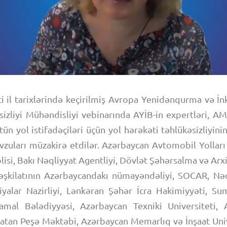
i il tarixlərində keçirilmiş Avropa Yenidənqurma və İnk
sizliyi Mühəndisliyi vebinarında AYİB-in expertləri, 
ün yol istifadəçiləri üçün yol hərəkəti təhlükəsizliyinin 
vzuları müzakirə etdilər. Azərbaycan Avtomobil Yolları
lisi, Bakı Nəqliyyat Agentliyi, Dövlət Şəhərsalma və Arx
şkilatının Azərbaycandakı nümayəndəliyi, SOCAR, Nəq
yalar Nazirliyi, Lənkəran Şəhər İcra Hakimiyyəti, Su
amal Bələdiyyəsi, Azərbaycan Texniki Universiteti, 
tan Peşə Məktəbi, Azərbaycan Memarlıq və İnşaat Unive