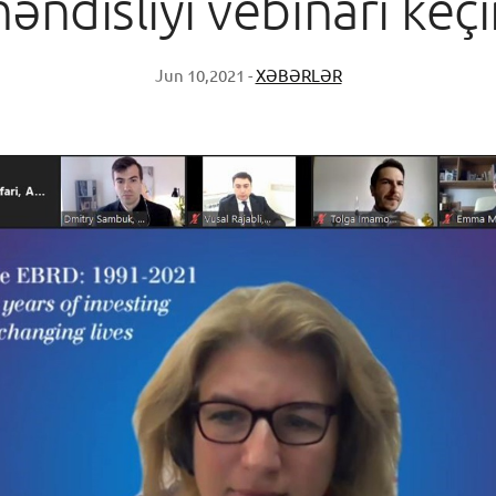
ndisliyi vebinarı keçir
Jun 10,2021 -
XƏBƏRLƏR