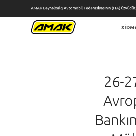
AMAK Beynəlxalq Avtomobil Federasiyasının (FIA) üzvüdür.
XİDM
Xİ
B
26-27
Avro
Bankın