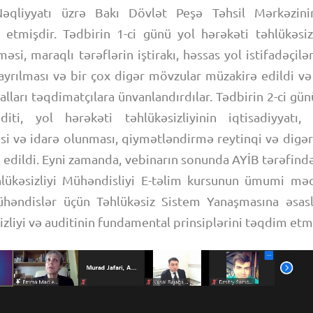
əqliyyatı üzrə Bakı Dövlət Peşə Təhsil Mərkəzini
k etmişdir. Tədbirin 1-ci günü yol hərəkəti təhlükəsizl
məsi, maraqlı tərəflərin iştirakı, həssas yol istifadəçil
rılması və bir çox digər mövzular müzakirə edildi və i
lları təqdimatçılara ünvanlandırdılar. Tədbirin 2-ci gü
uditi, yol hərəkəti təhlükəsizliyinin iqtisadiyyatı, 
si və idarə olunması, qiymətləndirmə reytinqi və digər
r edildi. Eyni zamanda, vebinarın sonunda AYİB tərəfin
lükəsizliyi Mühəndisliyi E-təlim kursunun ümumi məq
mühəndislər üçün Təhlükəsiz Sistem Yanaşmasına əsas
izliyi və auditinin fundamental prinsiplərini təqdim etm