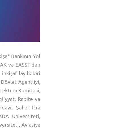
işaf Bankının Yol
AMAK və EASST-dən
inkişaf layihələri
 Dövlət Agentliyi,
itektura Komitəsi,
liyyat, Rabitə və
mqayıt Şəhər İcra
ADA Universiteti,
rsiteti, Aviasiya