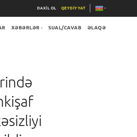
DAXİL OL
QEYDİYYAT
AR
XƏBƏRLƏR
SUAL/CAVAB
ƏLAQƏ
ENG
RUS
Hamısı
XƏBƏRLƏR
ərində
LAYİHƏLƏR
TƏDBİRLƏR
kişaf
MƏQALƏLƏR
sizliyi