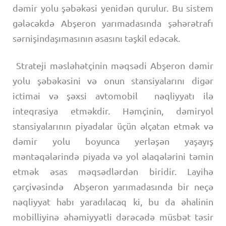
dəmir yolu şəbəkəsi yenidən qurulur. Bu sistem
gələcəkdə Abşeron yarımadasında şəhərətrafı
sərnişindaşımasının əsasını təşkil edəcək.
Strateji məsləhətçinin məqsədi Abşeron dəmir
yolu şəbəkəsini və onun stansiyalarını digər
ictimai və şəxsi avtomobil nəqliyyatı ilə
inteqrasiya etməkdir. Həmçinin, dəmiryol
stansiyalarının piyadalar üçün əlçatan etmək və
dəmir yolu boyunca yerləşən yaşayış
məntəqələrində piyada və yol əlaqələrini təmin
etmək əsas məqsədlərdən biridir. Layihə
çərçivəsində Abşeron yarımadasında bir neçə
nəqliyyat habı yaradılacaq ki, bu da əhalinin
mobilliyinə əhəmiyyətli dərəcədə müsbət təsir