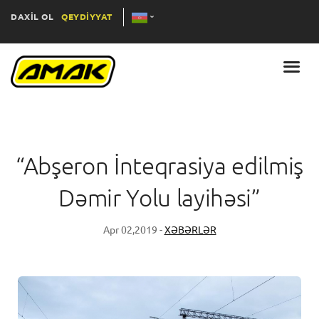
DAXİL OL
QEYDİYYAT
“Abşeron İnteqrasiya edilmiş
Dəmir Yolu layihəsi”
Apr 02,2019 -
XƏBƏRLƏR