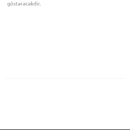
göstərəcəkdir.