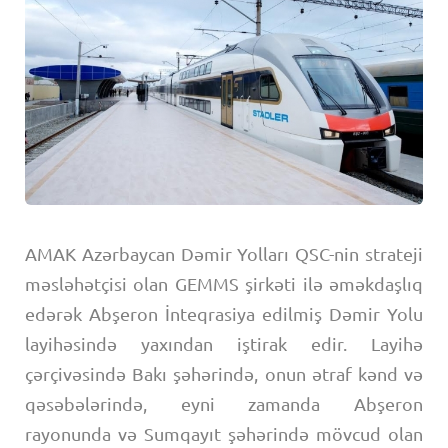
AMAK Azərbaycan Dəmir Yolları QSC-nin strateji
məsləhətçisi olan GEMMS şirkəti ilə əməkdaşlıq
edərək Abşeron İnteqrasiya edilmiş Dəmir Yolu
layihəsində yaxından iştirak edir. Layihə
çərçivəsində Bakı şəhərində, onun ətraf kənd və
qəsəbələrində, eyni zamanda Abşeron
rayonunda və Sumqayıt şəhərində mövcud olan