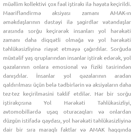
müəllim kollektivi çox fəal iştirakı ilə həyata keçirildi.
Maarifləndirmə aksiyası zamanı AMAK-ın
əməkdaşlarının dəstəyi ilə şagirdlər vətəndaşlar
arasında sorğu keçirərək insanları yol hərəkəti
zamanı daha diqqətli olmağa və yol hərəkəti
təhlükəsizliyinə riayət etməyə çağırdılar. Sorğuda
müxtəlif yaş qruplarından insanlar iştirak edərək, yol
qəzalarının onlara emosional və fiziki təsirindən
danışdılar. İnsanlar yol qəzalarının aradan
qaldırılması üçün belə tədbirlərin və aksiyaların daha
tez-tez keçirilməsini təklif etdilər. Hər bir sorğu
iştirakçısına Yol Hərəkəti Təhlükəsizliyi,
avtomobillərdə uşaq oturacaqları və onlardan
düzgün istifadə qaydası, yol hərəkəti təhlükəsizliyinə
dair bir sıra maraqlı faktlar və AMAK haqqında