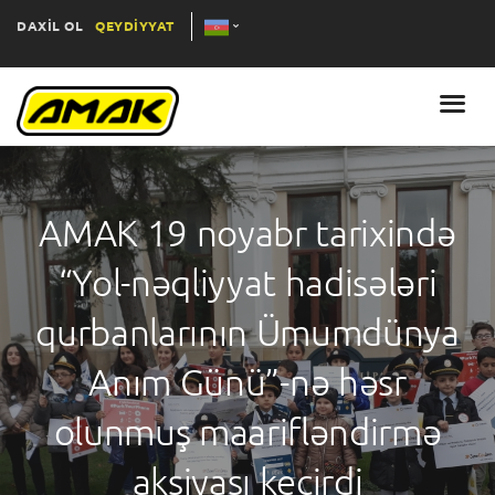
DAXİL OL
QEYDİYYAT
AMAK 19 noyabr tarixində
“Yol-nəqliyyat hadisələri
qurbanlarının Ümumdünya
Anım Günü”-nə həsr
olunmuş maarifləndirmə
aksiyası keçirdi