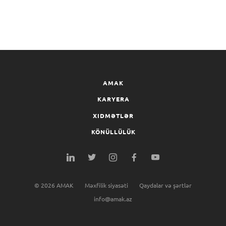
AMAK
KARYERA
XIDMƏTLƏR
KÖNÜLLÜLÜK
©
2026
AMAK
Məxfilik siyasəti
Qaydalar və şərtlər
info@amak.az