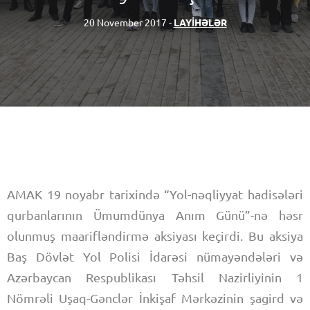
20 November 2017 -
LAYİHƏLƏR
AMAK 19 noyabr tarixində “Yol-nəqliyyat hadisələri
qurbanlarının Ümumdünya Anım Günü”-nə həsr
olunmuş maarifləndirmə aksiyası keçirdi. Bu aksiya
Baş Dövlət Yol Polisi İdarəsi nümayəndələri və
Azərbaycan Respublikası Təhsil Nazirliyinin 1
Nömrəli Uşaq-Gənclər İnkişaf Mərkəzinin şagird və