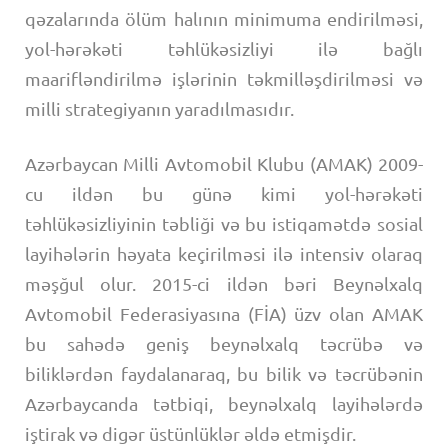
qəzalarında ölüm halının minimuma endirilməsi,
yol-hərəkəti təhlükəsizliyi ilə bağlı
maarifləndirilmə işlərinin təkmilləşdirilməsi və
milli strategiyanın yaradılmasıdır.
Azərbaycan Milli Avtomobil Klubu (AMAK) 2009-
cu ildən bu günə kimi yol-hərəkəti
təhlükəsizliyinin təbliği və bu istiqamətdə sosial
layihələrin həyata keçirilməsi ilə intensiv olaraq
məşğul olur. 2015-ci ildən bəri Beynəlxalq
Avtomobil Federasiyasına (FİA) üzv olan AMAK
bu sahədə geniş beynəlxalq təcrübə və
biliklərdən faydalanaraq, bu bilik və təcrübənin
Azərbaycanda tətbiqi, beynəlxalq layihələrdə
iştirak və digər üstünlüklər əldə etmişdir.