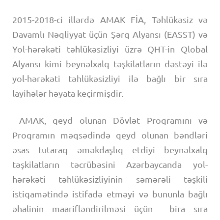
2015-2018-ci illərdə AMAK FİA, Təhlükəsiz və
Davamlı Nəqliyyat üçün Şərq Alyansı (EASST) və
Yol-hərəkəti təhlükəsizliyi üzrə QHT-in Qlobal
Alyansı kimi beynəlxalq təşkilatların dəstəyi ilə
yol-hərəkəti təhlükəsizliyi ilə bağlı bir sıra
layihələr həyata keçirmişdir.
AMAK, qeyd olunan Dövlət Proqramını və
Proqramın məqsədində qeyd olunan bəndləri
əsas tutaraq əməkdaşlıq etdiyi beynəlxalq
təşkilatların təcrübəsini Azərbaycanda yol-
hərəkəti təhlükəsizliyinin səmərəli təşkili
istiqamətində istifadə etməyi və bununla bağlı
əhalinin maarifləndirilməsi üçün bira sıra