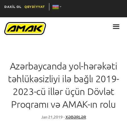
DAXİL OL
QEYDİYYAT
Azərbaycanda yol-hərəkəti
təhlükəsizliyi ilə bağlı 2019-
2023-cü illər üçün Dövlət
Proqramı və AMAK-ın rolu
Jan 21,2019 -
XƏBƏRLƏR