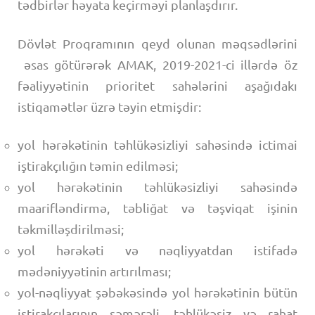
tədbirlər həyata keçirməyi planlaşdırır.
Dövlət Proqramının qeyd olunan məqsədlərini
əsas götürərək AMAK, 2019-2021-ci illərdə öz
fəaliyyətinin prioritet sahələrini aşağıdakı
istiqamətlər üzrə təyin etmişdir:
yol hərəkətinin təhlükəsizliyi sahəsində ictimai
iştirakçılığın təmin edilməsi;
yol hərəkətinin təhlükəsizliyi sahəsində
maarifləndirmə, təbliğat və təşviqat işinin
təkmilləşdirilməsi;
yol hərəkəti və nəqliyyatdan istifadə
mədəniyyətinin artırılması;
yol-nəqliyyat şəbəkəsində yol hərəkətinin bütün
iştirakçılarının səmərəli, təhlükəsiz və rahat