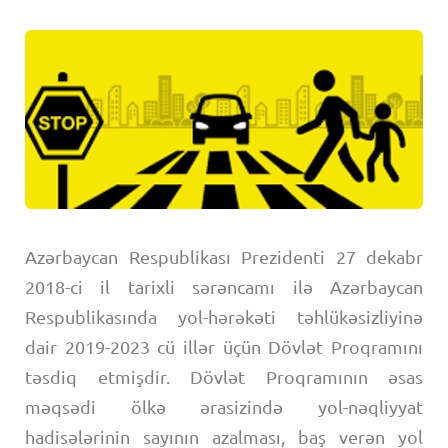
Azərbaycan Respublikası Prezidenti 27 dekabr
2018-ci il tarixli sərəncamı ilə Azərbaycan
Respublikasında yol-hərəkəti təhlükəsizliyinə
dair 2019-2023 cü illər üçün Dövlət Proqramını
təsdiq etmişdir. Dövlət Proqramının əsas
məqsədi ölkə ərasizində yol-nəqliyyat
hadisələrinin sayının azalması, baş verən yol