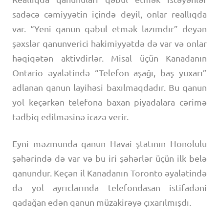
sadəcə cəmiyyətin içində deyil, onlar reallıqda
var. “Yeni qanun qəbul etmək lazımdır” deyən
şəxslər qanunverici hakimiyyətdə də var və onlar
həqiqətən aktivdirlər. Misal üçün Kanadanın
Ontario əyalətində “Telefon aşağı, baş yuxarı”
adlanan qanun layihəsi baxılmaqdadır. Bu qanun
yol keçərkən telefona baxan piyadalara cərimə
tədbiq edilməsinə icazə verir.
Eyni məzmunda qanun Havai ştatının Honolulu
şəhərində də var və bu iri şəhərlər üçün ilk belə
qanundur. Keçən il Kanadanın Toronto əyalətində
də yol ayrıclarında telefondasan istifadəni
qadağan edən qanun müzakirəyə çıxarılmışdı.