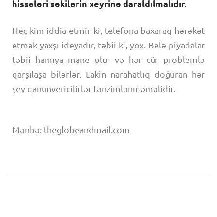
hissələri səkilərin xeyrinə daraldılmalıdır.
Heç kim iddia etmir ki, telefona baxaraq hərəkət
etmək yaxşı ideyadır, təbii ki, yox. Belə piyadalar
təbii hamıya mane olur və hər cür problemlə
qarşılaşa bilərlər. Lakin narahatlıq doğuran hər
şey qanunvericilirlər tənzimlənməməlidir.
Mənbə: theglobeandmail.com