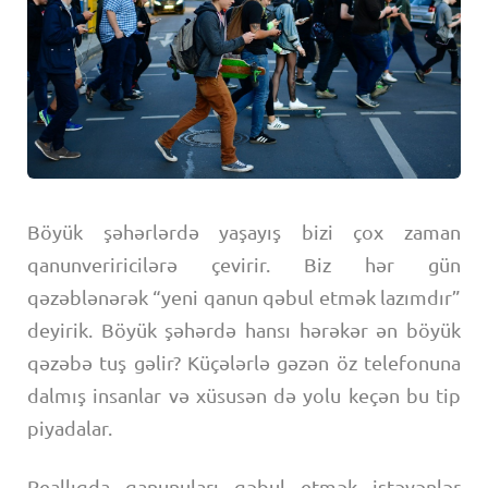
Böyük şəhərlərdə yaşayış bizi çox zaman
qanunveriricilərə çevirir. Biz hər gün
qəzəblənərək “yeni qanun qəbul etmək lazımdır”
deyirik. Böyük şəhərdə hansı hərəkər ən böyük
qəzəbə tuş gəlir? Küçələrlə gəzən öz telefonuna
dalmış insanlar və xüsusən də yolu keçən bu tip
piyadalar.
Reallıqda qanunuları qəbul etmək istəyənlər