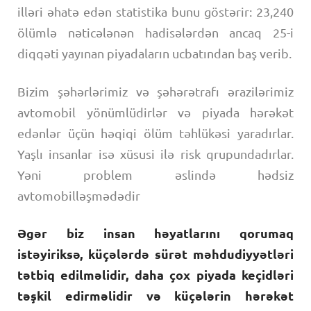
illəri əhatə edən statistika bunu göstərir: 23,240
ölümlə nəticələnən hadisələrdən ancaq 25-i
diqqəti yayınan piyadaların ucbatından baş verib.
Bizim şəhərlərimiz və şəhərətrafı ərazilərimiz
avtomobil yönümlüdirlər və piyada hərəkət
edənlər üçün həqiqi ölüm təhlükəsi yaradırlar.
Yaşlı insanlar isə xüsusi ilə risk qrupundadırlar.
Yəni problem əslində hədsiz
avtomobilləşmədədir
Əgər biz insan həyatlarını qorumaq
istəyiriksə, küçələrdə sürət məhdudiyyətləri
tətbiq edilməlidir, daha çox piyada keçidləri
təşkil edirməlidir və küçələrin hərəkət