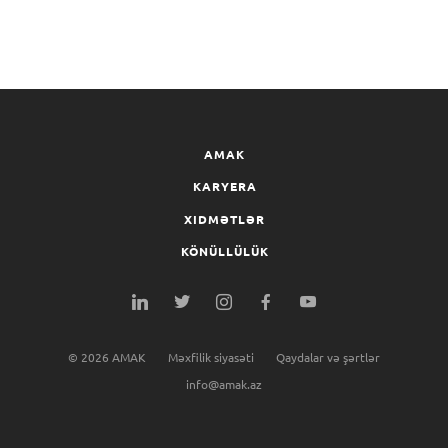
AMAK
KARYERA
XIDMƏTLƏR
KÖNÜLLÜLÜK
©
2026
AMAK
Məxfilik siyasəti
Qaydalar və şərtlər
info@amak.az