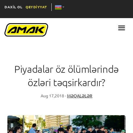
DAXİL OL
QEYDİYYAT
Piyadalar öz ölümlərində
özləri təqsirkardır?
Aug 17,2018 -
MƏQALƏLƏR