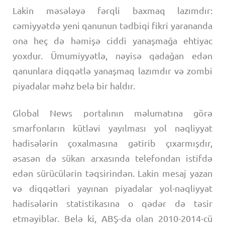
Lakin məsələyə fərqli baxmaq lazımdır:
cəmiyyətdə yeni qanunun tədbiqi fikri yarananda
ona heç də həmişə ciddi yanaşmağa ehtiyac
yoxdur. Ümumiyyətlə, nəyisə qadağan edən
qanunlara diqqətlə yanaşmaq lazımdır və zombi
piyadalar məhz belə bir haldır.
Global News portalının məlumatına görə
smarfonların kütləvi yayılması yol nəqliyyat
hadisələrin çoxalmasına gətirib çıxarmışdır,
əsasən də sükan arxasında telefondan istifdə
edən sürücülərin təqsirindən. Lakin mesaj yazan
və diqqətləri yayınan piyadalar yol-nəqliyyat
hadisələrin statistikasına o qədər də təsir
etməyiblər. Belə ki, ABŞ-da olan 2010-2014-cü