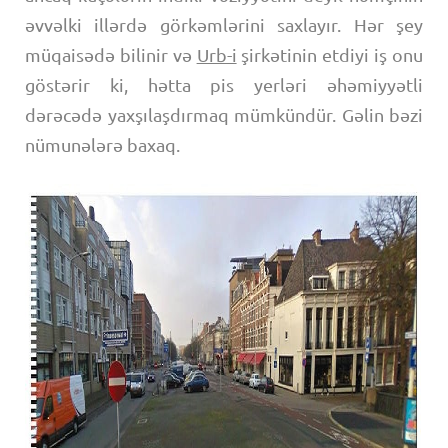
əvvəlki illərdə görkəmlərini saxlayır. Hər şey
müqaisədə bilinir və
Urb-i
şirkətinin etdiyi iş onu
göstərir ki, hətta pis yerləri əhəmiyyətli
dərəcədə yaxşılaşdırmaq mümkündür. Gəlin bəzi
nümunələrə baxaq.