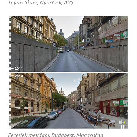
Tayms Skver, Nyu-York, ABŞ
Feresiek meydanı, Budapeşt, Macarıstan