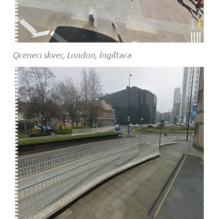
Qreneri skver, London, İngiltərə