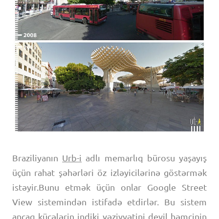
Braziliyanın
Urb-i
adlı memarlıq bürosu yaşayış
üçün rahat şəhərləri öz izləyicilərinə göstərmək
istəyir.Bunu etmək üçün onlar Google Street
View sistemindən istifadə etdirlər. Bu sistem
ancaq küçələrin indiki vəziyyətini deyil həmçinin