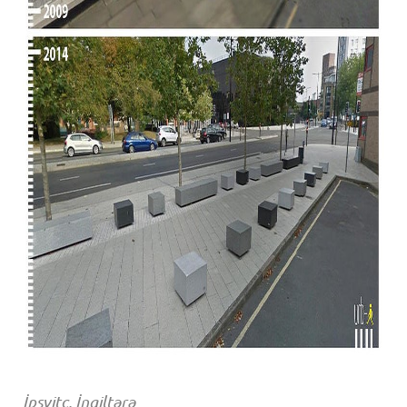
İpsvitç, İngiltərə​