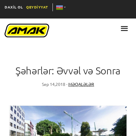
DAXİL OL
QEYDİYYAT
Şəhərlər: Əvvəl və Sonra
Sep 14,2018 -
MƏQALƏLƏR