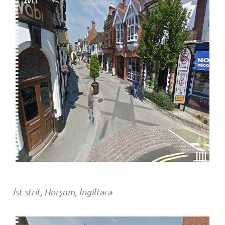
İst strit, Horşam, İngiltərə