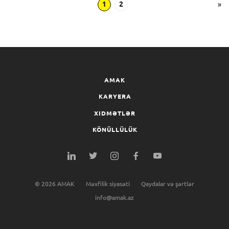
1
2
»
AMAK
KARYERA
XIDMƏTLƏR
KÖNÜLLÜLÜK
©
2026
AMAK
Məxfilik siyasəti
Qaydalar və şərtlər
info@amak.az