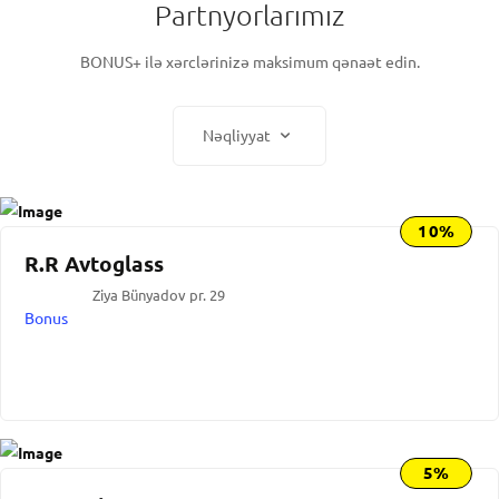
Partnyorlarımız
BONUS+ ilə xərclərinizə maksimum qənaət edin.
Nəqliyyat
10%
R.R Avtoglass
Ziya Bünyadov pr. 29
Bonus
5%