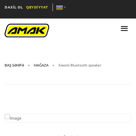
DAXİL OL
QEYDİYYAT
BAŞ SƏHİFƏ
MAĞAZA
Xiaomi Bluetooth speaker