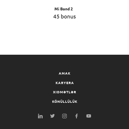
Mi Band 2
45 bonus
AMAK
KARYERA
XIDMƏTLƏR
KÖNÜLLÜLÜK